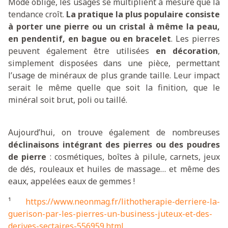
Mode oblige, les usages se multiplient à mesure que la
tendance croît.
La pratique la plus populaire consiste
à porter une pierre ou un cristal à même la peau,
en pendentif, en bague ou en bracelet
. Les pierres
peuvent également être utilisées
en décoration
,
simplement disposées dans une pièce, permettant
l’usage de minéraux de plus grande taille. Leur impact
serait le même quelle que soit la finition, que le
minéral soit brut, poli ou taillé.
Aujourd’hui, on trouve également de nombreuses
déclinaisons intégrant des pierres ou des poudres
de pierre
: cosmétiques, boîtes à pilule, carnets, jeux
de dés, rouleaux et huiles de massage… et même des
eaux, appelées eaux de gemmes !
¹
https://www.neonmag.fr/lithotherapie-derriere-la-
guerison-par-les-pierres-un-business-juteux-et-des-
derives-sectaires-556959.html