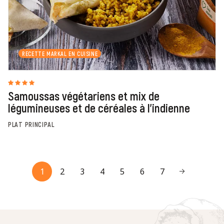
RECETTE MARKAL EN CUISINE
Samoussas végétariens et mix de
légumineuses et de céréales à l'indienne
PLAT PRINCIPAL
1
2
3
4
5
6
7