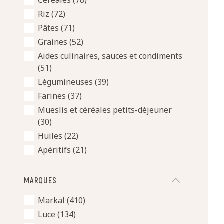
Céréales
(78)
Riz
(72)
Pâtes
(71)
Graines
(52)
Aides culinaires, sauces et condiments
(51)
Légumineuses
(39)
Farines
(37)
Mueslis et céréales petits-déjeuner
(30)
Huiles
(22)
Apéritifs
(21)
MARQUES
Markal
(410)
Luce
(134)