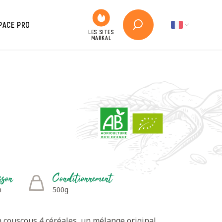
PACE PRO
sson
Conditionnement
n
500g
 couscous 4 céréales, un mélange original