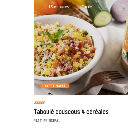
15 minutes
Facile
En cochant cette case, je donne mon accord po
commentaire de manière publique sur cette p
RECETTE MARKAL
Taboulé couscous 4 céréales
PLAT PRINCIPAL