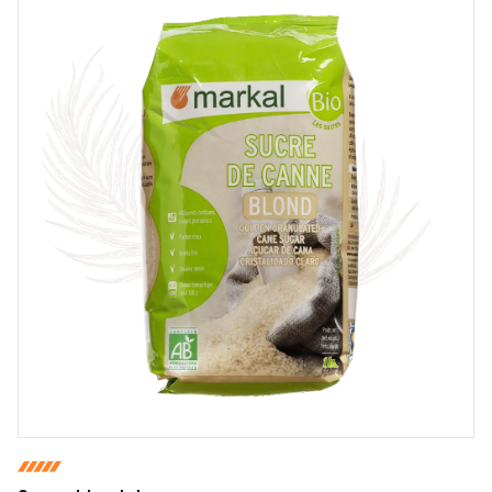
COMMENTAIRE *
En cochant cette case, je donne mon accord pour que
markal utilise les données saisies dans ce formulaire
pour traiter et afficher le nom saisi, la note et le
commentaire de manière publique sur cette page. Pour
plus d'informations sur le traitement de ces données,
consulter la page des mentions légales. *
Fermer
Envoyer