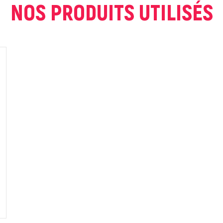
NOS PRODUITS UTILISÉS
ur que markal utilise les données saisies dans ce formulaire pour traite
age. Pour plus d'informations sur le traitement de ces données, consult
Fermer
Envoyer