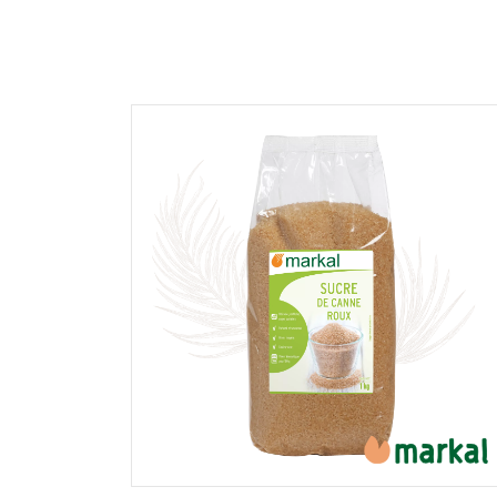
En cochant cette case, je donne mon accord po
commentaire de manière publique sur cette p