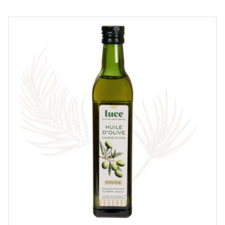
NOTE *
COMMENTAIRE *
En cochant cette case, je donne mon accord pour que
markal utilise les données saisies dans ce formulaire
pour traiter et afficher le nom saisi, la note et le
commentaire de manière publique sur cette page. Pour
plus d'informations sur le traitement de ces données,
consulter la page des mentions légales. *
Fermer
Envoyer