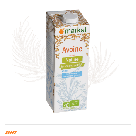
COMMENTAIRE *
En cochant cette case, je donne mon accord pour que
markal utilise les données saisies dans ce formulaire
pour traiter et afficher le nom saisi, la note et le
commentaire de manière publique sur cette page. Pour
plus d'informations sur le traitement de ces données,
consulter la page des mentions légales. *
Fermer
Envoyer