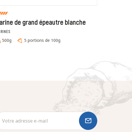
arine de grand épeautre blanche
Son d'av
ARINES
CÉRÉALES
500g
5 portions de 100g
500g