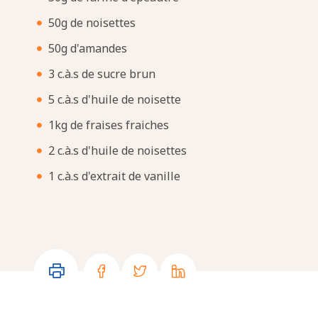
50g de noisettes
50g d'amandes
3 c.à.s de sucre brun
5 c.à.s d'huile de noisette
1kg de fraises fraiches
2 c.à.s d'huile de noisettes
1 c.à.s d'extrait de vanille