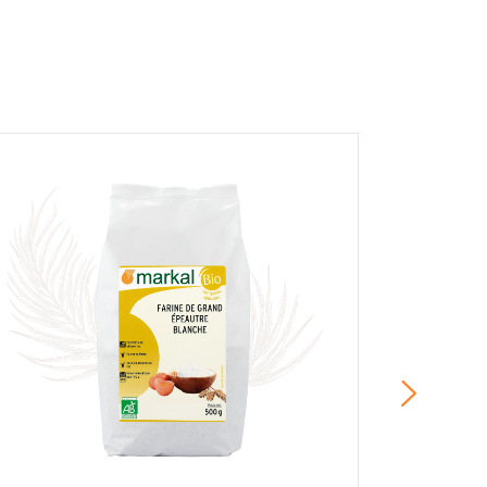
r et afficher le nom saisi, la note et le
er la page des mentions légales. *