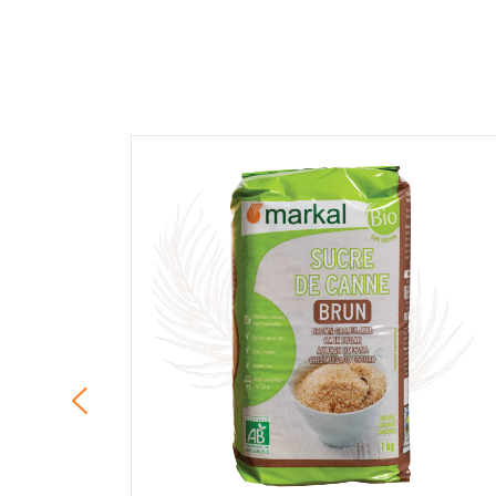
COMMENTAIRE *
En cochant cette case, je donne mon accord po
commentaire de manière publique sur cette p