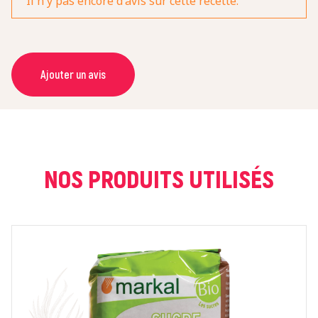
Il n'y pas encore d'avis sur cette recette.
Ajouter un avis
NOM *
COURRIEL *
NOS PRODUITS UTILISÉS
NOTE *
COMMENTAIRE *