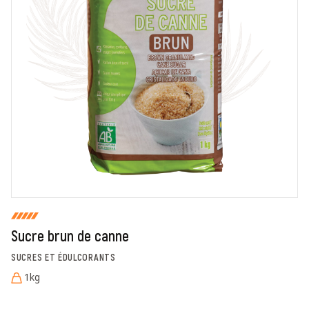
En cochant cette case, je donne mon accord pour que
markal utilise les données saisies dans ce formulaire
pour traiter et afficher le nom saisi, la note et le
commentaire de manière publique sur cette page. Pour
plus d'informations sur le traitement de ces données,
consulter la page des mentions légales. *
Fermer
Envoyer
Sucre brun de canne
SUCRES ET ÉDULCORANTS
1kg