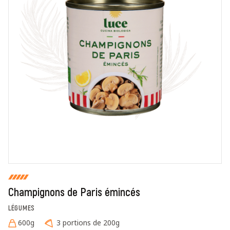
En cochant cette case, je donne mon accord pour que
markal utilise les données saisies dans ce formulaire
pour traiter et afficher le nom saisi, la note et le
commentaire de manière publique sur cette page. Pour
plus d'informations sur le traitement de ces données,
consulter la page des mentions légales. *
Fermer
Envoyer
Champignons de Paris émincés
LÉGUMES
600g
3 portions de 200g