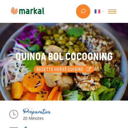
QUINOA BOL COCOONING
RECETTE HERVÉ CUISINE
Préparation
20 Minutes