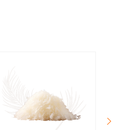
r et afficher le nom saisi, la note et le
er la page des mentions légales. *