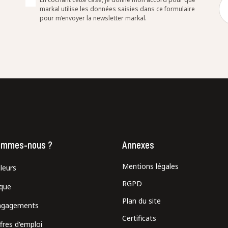
markal utilise les données saisies dans ce formulaire
pour m’envoyer la newsletter markal.
ommes-nous ?
Annexes
Mentions légales
leurs
RGPD
ique
Plan du site
ngagements
Certificats
fres d'emploi