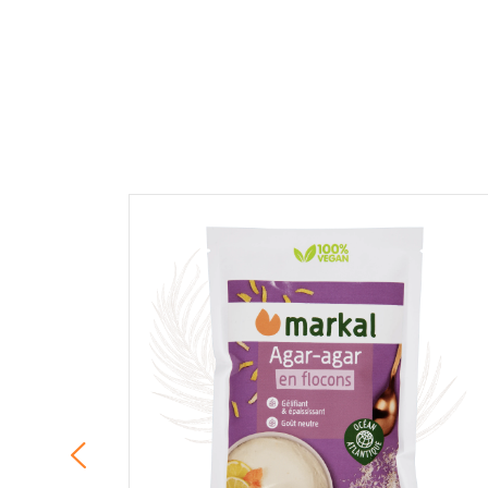
COMMENTAIRE *
En cochant cette case, je donne mon accord po
commentaire de manière publique sur cette p