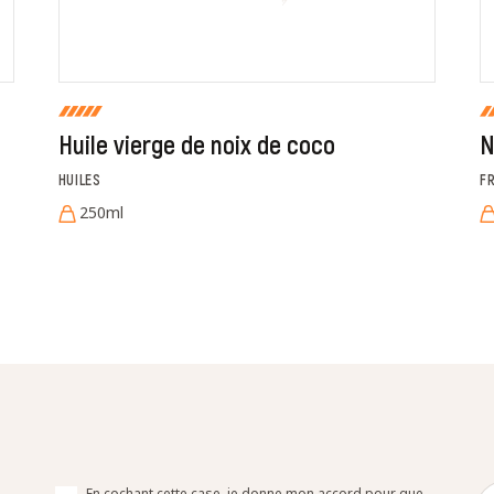
Huile vierge de noix de coco
N
HUILES
F
250ml
En cochant cette case, je donne mon accord pour que