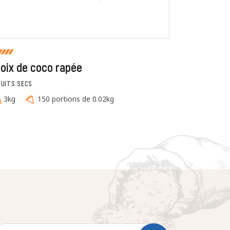
oix de coco rapée
Lait de 
RUITS SECS
BOISSONS V
3kg
150 portions de 0.02kg
400ml