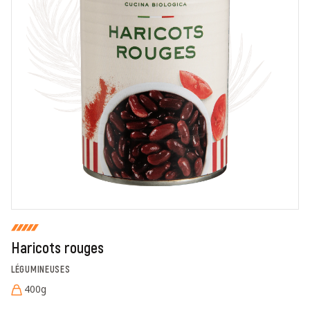
En cochant cette case, je donne mon accord pour que
markal utilise les données saisies dans ce formulaire
pour traiter et afficher le nom saisi, la note et le
commentaire de manière publique sur cette page. Pour
plus d'informations sur le traitement de ces données,
consulter la page des mentions légales. *
Fermer
Envoyer
Haricots rouges
LÉGUMINEUSES
400g