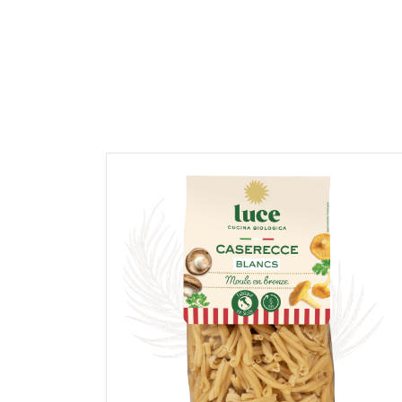
COMMENTAIRE *
En cochant cette case, je donne mon accord po
commentaire de manière publique sur cette p