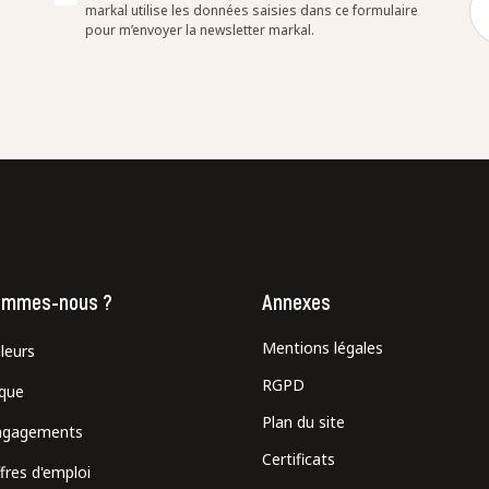
markal utilise les données saisies dans ce formulaire
pour m’envoyer la newsletter markal.
ommes-nous ?
Annexes
Mentions légales
leurs
RGPD
ique
Plan du site
ngagements
Certificats
fres d'emploi