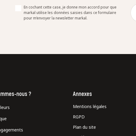
En cochant cette case, je donne mon accord pour que
markal utilise les données saisies dans ce formulaire
pour m’envoyer la newsletter markal.
ommes-nous ?
Annexes
Mentions légales
leurs
RGPD
ique
Plan du site
ngagements