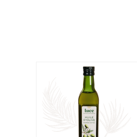
NOTE *
COMMENTAIRE *
En cochant cette case, je donne mon accord po
commentaire de manière publique sur cette p