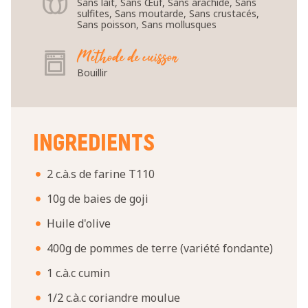
Sans lait, Sans Œuf, Sans arachide, Sans
sulfites, Sans moutarde, Sans crustacés,
Sans poisson, Sans mollusques
Méthode de cuisson
Bouillir
INGREDIENTS
2 c.à.s de farine T110
10g de baies de goji
Huile d'olive
400g de pommes de terre (variété fondante)
1 c.à.c cumin
1/2 c.à.c coriandre moulue