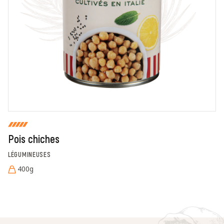
En cochant cette case, je donne mon accord pour que
markal utilise les données saisies dans ce formulaire
pour traiter et afficher le nom saisi, la note et le
commentaire de manière publique sur cette page. Pour
plus d'informations sur le traitement de ces données,
consulter la page des mentions légales. *
Fermer
Envoyer
Pois chiches
LÉGUMINEUSES
400g