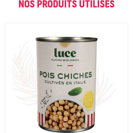
NOS PRODUITS UTILISÉS
NOTE *
COMMENTAIRE *
En cochant cette case, je donne mon accord pour que
markal utilise les données saisies dans ce formulaire
pour traiter et afficher le nom saisi, la note et le
commentaire de manière publique sur cette page. Pour
plus d'informations sur le traitement de ces données,
consulter la page des mentions légales. *
Fermer
Envoyer