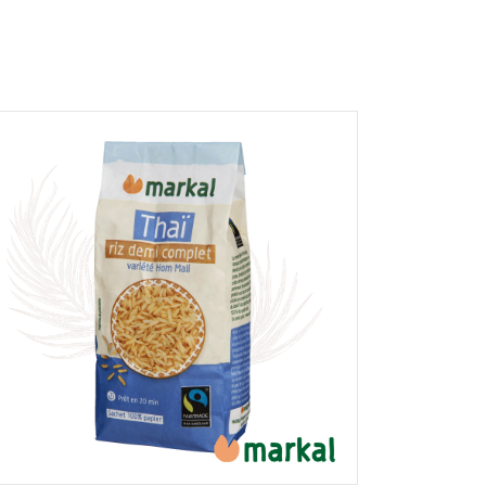
r et afficher le nom saisi, la note et le
er la page des mentions légales. *