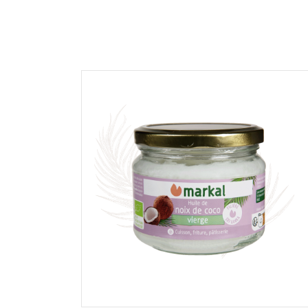
En cochant cette case, je donne mon accord po
commentaire de manière publique sur cette p