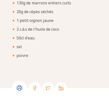
130g de marrons entiers cuits
20g de cèpes séchés
1 petit oignon jaune
2 c.à.s de l'huile de coco
50cl d'eau
sel
poivre