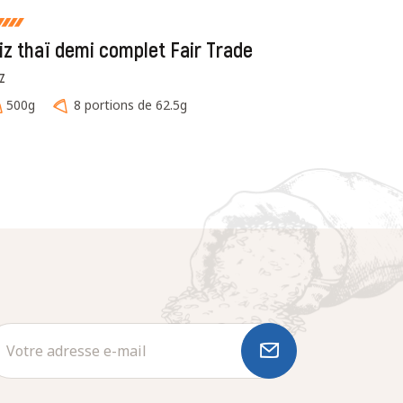
iz thaï demi complet Fair Trade
IZ
500g
8 portions de 62.5g