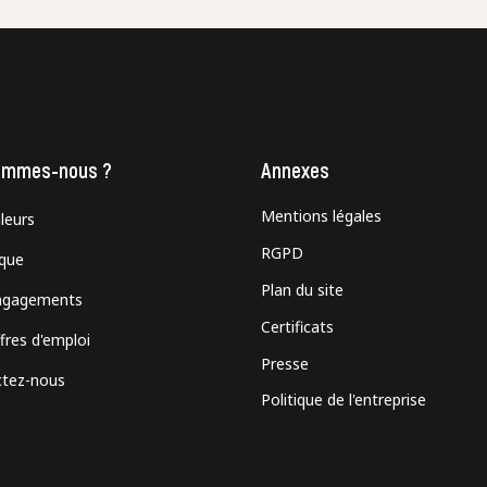
ur que markal utilise les données saisies dans ce formulaire pour traite
age. Pour plus d'informations sur le traitement de ces données, consult
Fermer
Envoyer
ommes-nous ?
Annexes
Mentions légales
leurs
RGPD
ique
Plan du site
ngagements
Certificats
fres d'emploi
Presse
tez-nous
Politique de l'entreprise