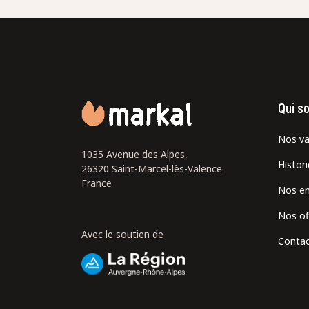
En cochant cette case, je donne mon accord po
commentaire de manière publique sur cette p
Qui s
Nos va
1035 Avenue des Alpes,
Histor
26320 Saint-Marcel-lès-Valence
France
Nos e
Nos of
Avec le soutien de
Contac