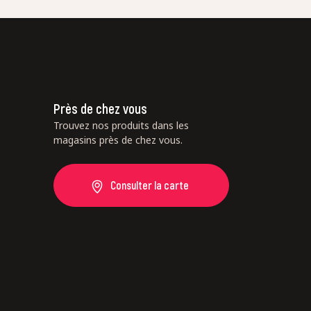
r et afficher le nom saisi, la note et le
er la page des mentions légales. *
Près de chez vous
Trouvez nos produits dans les
magasins près de chez vous.
Consulter la carte