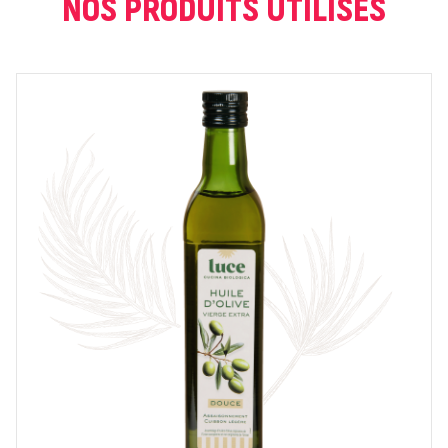
NOS PRODUITS UTILISÉS
NOTE *
COMMENTAIRE *
En cochant cette case, je donne mon accord pour que
markal utilise les données saisies dans ce formulaire
pour traiter et afficher le nom saisi, la note et le
commentaire de manière publique sur cette page. Pour
plus d'informations sur le traitement de ces données,
consulter la page des mentions légales. *
Fermer
Envoyer