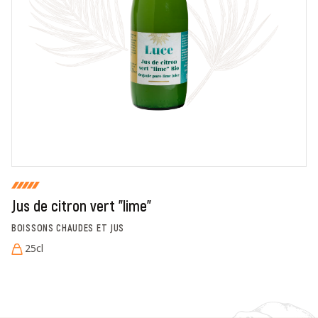
En cochant cette case, je donne mon accord pour que
markal utilise les données saisies dans ce formulaire
pour traiter et afficher le nom saisi, la note et le
commentaire de manière publique sur cette page. Pour
plus d'informations sur le traitement de ces données,
consulter la page des mentions légales. *
Fermer
Envoyer
Jus de citron vert "lime"
BOISSONS CHAUDES ET JUS
25cl