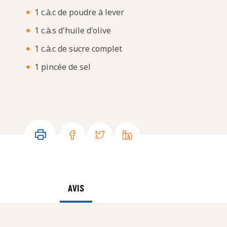
1 c.à.c de poudre à lever
1 c.à.s d'huile d'olive
1 c.à.c de sucre complet
1 pincée de sel
AVIS