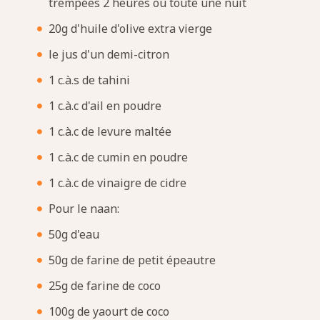
trempées 2 heures ou toute une nuit
20g d'huile d'olive extra vierge
le jus d'un demi-citron
1 c.à.s de tahini
1 c.à.c d'ail en poudre
1 c.à.c de levure maltée
1 c.à.c de cumin en poudre
1 c.à.c de vinaigre de cidre
Pour le naan:
50g d'eau
50g de farine de petit épeautre
25g de farine de coco
100g de yaourt de coco