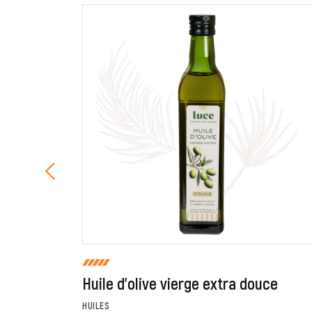
En cochant cette case, je donne mon accord po
commentaire de manière publique sur cette p
Huile d'olive vierge extra douce
HUILES