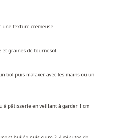
r une texture crémeuse.
e et graines de tournesol.
un bol puis malaxer avec les mains ou un
u à pâtisserie en veillant à garder 1 cm
ement huilée puis cuire 3-4 minutes de