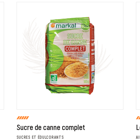
ur que markal utilise les données saisies dans ce formulaire pour traite
age. Pour plus d'informations sur le traitement de ces données, consult
Fermer
Envoyer
Sucre de canne complet
L
SUCRES ET ÉDULCORANTS
A