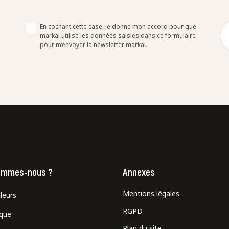
En cochant cette case, je donne mon accord pour que
markal utilise les données saisies dans ce formulaire
pour m’envoyer la newsletter markal.
ommes-nous ?
Annexes
Mentions légales
leurs
RGPD
ique
Plan du site