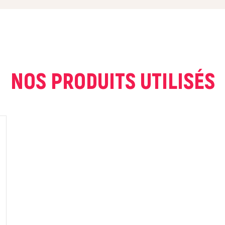
NOS PRODUITS UTILISÉS
ur que markal utilise les données saisies dans ce formulaire pour traite
age. Pour plus d'informations sur le traitement de ces données, consult
Fermer
Envoyer