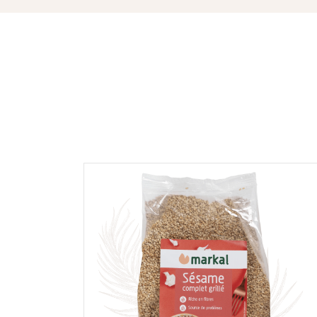
NOTE *
COMMENTAIRE *
En cochant cette case, je donne mon accord po
commentaire de manière publique sur cette p