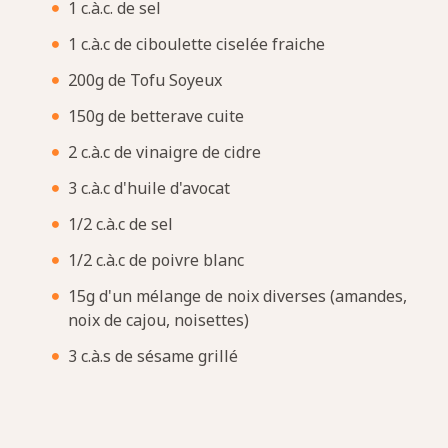
1 c.à.c. de sel
1 c.à.c de ciboulette ciselée fraiche
200g de Tofu Soyeux
150g de betterave cuite
2 c.à.c de vinaigre de cidre
3 c.à.c d'huile d'avocat
1/2 c.à.c de sel
1/2 c.à.c de poivre blanc
15g d'un mélange de noix diverses (amandes,
noix de cajou, noisettes)
3 c.à.s de sésame grillé