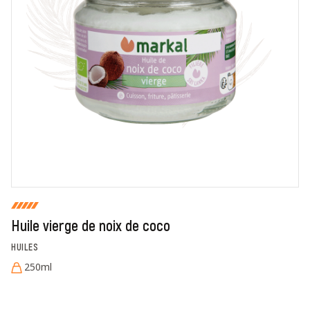
En cochant cette case, je donne mon accord pour que
markal utilise les données saisies dans ce formulaire
pour traiter et afficher le nom saisi, la note et le
commentaire de manière publique sur cette page. Pour
plus d'informations sur le traitement de ces données,
consulter la page des mentions légales. *
Fermer
Envoyer
Huile vierge de noix de coco
HUILES
250ml