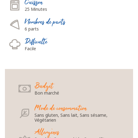
Cuisson
25 Minutes
Nombres de parts
6 parts
Difficulté
Facile
Budget
Bon marché
Mode de consommation
Sans gluten, Sans lait, Sans sésame,
Végétarien
Allergènes