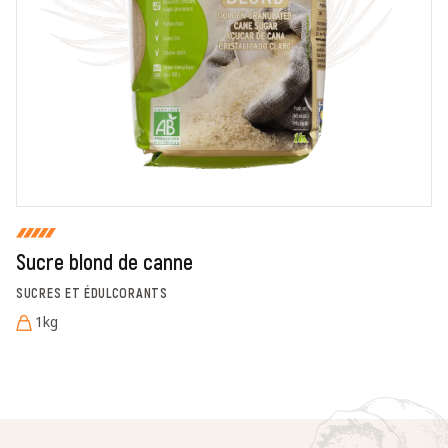
En cochant cette case, je donne mon accord pour que
markal utilise les données saisies dans ce formulaire
pour traiter et afficher le nom saisi, la note et le
commentaire de manière publique sur cette page. Pour
plus d'informations sur le traitement de ces données,
consulter la page des mentions légales. *
Fermer
Envoyer
Sucre blond de canne
SUCRES ET ÉDULCORANTS
1kg