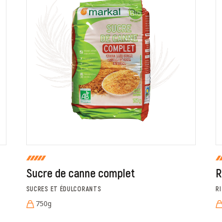
ur que markal utilise les données saisies dans ce formulaire pour traite
age. Pour plus d'informations sur le traitement de ces données, consult
Fermer
Envoyer
Sucre de canne complet
R
SUCRES ET ÉDULCORANTS
R
750g