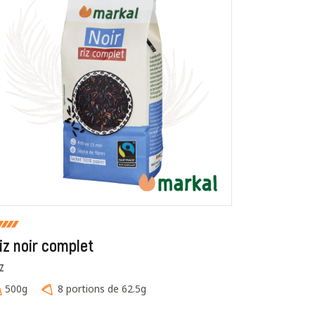
r et afficher le nom saisi, la note et le
er la page des mentions légales. *
iz noir complet
IZ
500g
8 portions de 62.5g