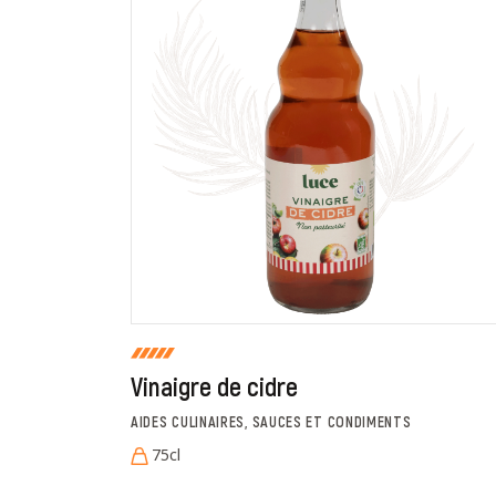
En cochant cette case, je donne mon accord po
commentaire de manière publique sur cette p
Vinaigre de cidre
AIDES CULINAIRES, SAUCES ET CONDIMENTS
75cl