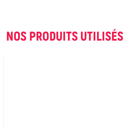
NOS PRODUITS UTILISÉS
ur que markal utilise les données saisies dans ce formulaire pour traite
age. Pour plus d'informations sur le traitement de ces données, consult
Fermer
Envoyer