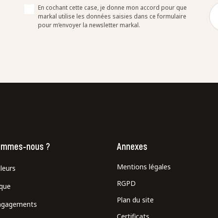
En cochant cette case, je donne mon accord pour que
markal utilise les données saisies dans ce formulaire
pour m’envoyer la newsletter markal.
ommes-nous ?
Annexes
Mentions légales
leurs
RGPD
ique
Plan du site
ngagements
Certificats