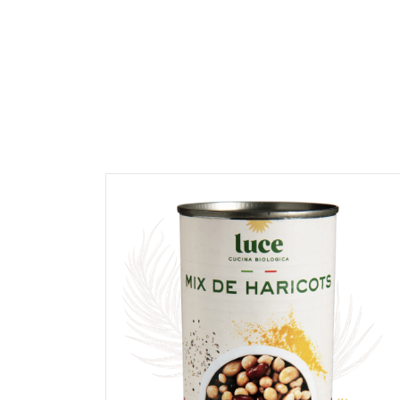
NOTE *
COMMENTAIRE *
En cochant cette case, je donne mon accord po
commentaire de manière publique sur cette p