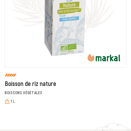
En cochant cette case, je donne mon accord pour que
markal utilise les données saisies dans ce formulaire
pour traiter et afficher le nom saisi, la note et le
commentaire de manière publique sur cette page. Pour
plus d'informations sur le traitement de ces données,
consulter la page des mentions légales. *
Fermer
Envoyer
Boisson de riz nature
BOISSONS VÉGÉTALES
1L