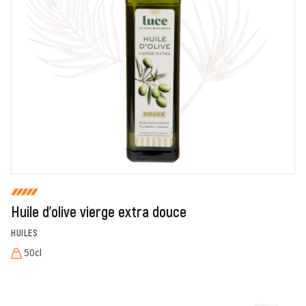
En cochant cette case, je donne mon accord pour que
markal utilise les données saisies dans ce formulaire
pour traiter et afficher le nom saisi, la note et le
commentaire de manière publique sur cette page. Pour
plus d'informations sur le traitement de ces données,
consulter la page des mentions légales. *
Fermer
Envoyer
Huile d'olive vierge extra douce
HUILES
50cl