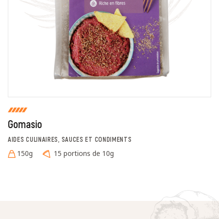
En cochant cette case, je donne mon accord pour que
markal utilise les données saisies dans ce formulaire
pour traiter et afficher le nom saisi, la note et le
commentaire de manière publique sur cette page. Pour
plus d'informations sur le traitement de ces données,
consulter la page des mentions légales. *
Fermer
Envoyer
Gomasio
AIDES CULINAIRES, SAUCES ET CONDIMENTS
150g
15 portions de 10g