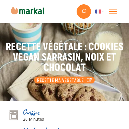
RECETTE VÉGÉTALE : COOKIES
VEGAN SARRASIN, NOIX ET
CHOCOLAT
RECETTE MA VÉGÉTABLE
Cuisson
20 Minutes