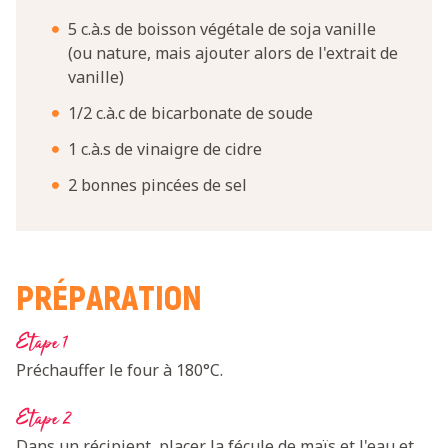
5 c.à.s de boisson végétale de soja vanille
(ou nature, mais ajouter alors de l'extrait de
vanille)
1/2 c.à.c de bicarbonate de soude
1 c.à.s de vinaigre de cidre
2 bonnes pincées de sel
PRÉPARATION
Etape 1
Préchauffer le four à 180°C.
Etape 2
Dans un récipient, placer la fécule de maïs et l'eau et