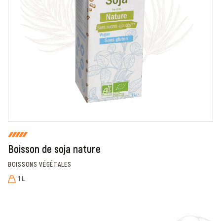
En cochant cette case, je donne mon accord pour que
markal utilise les données saisies dans ce formulaire
pour traiter et afficher le nom saisi, la note et le
commentaire de manière publique sur cette page. Pour
plus d'informations sur le traitement de ces données,
consulter la page des mentions légales. *
Fermer
Envoyer
Boisson de soja nature
BOISSONS VÉGÉTALES
1L