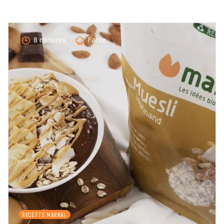
COMMENTAIRE *
8 minutes
Facile
En cochant cette case, je donne mon accord pour que
markal utilise les données saisies dans ce formulaire
pour traiter et afficher le nom saisi, la note et le
commentaire de manière publique sur cette page. Pour
plus d'informations sur le traitement de ces données,
consulter la page des mentions légales. *
Fermer
Envoyer
RECETTE MARKAL