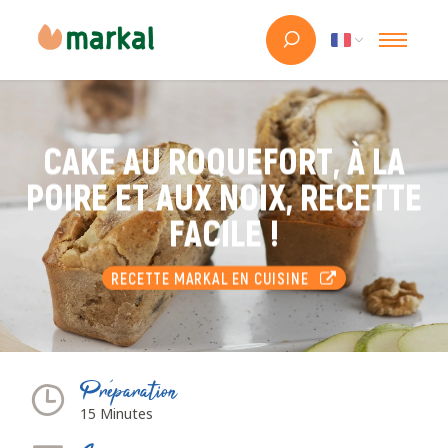
CAKE AU ROQUEFORT, À LA
POIRE ET AUX NOIX, RECETTE
FACILE !
RECETTE MARKAL EN CUISINE
Préparation
15 Minutes