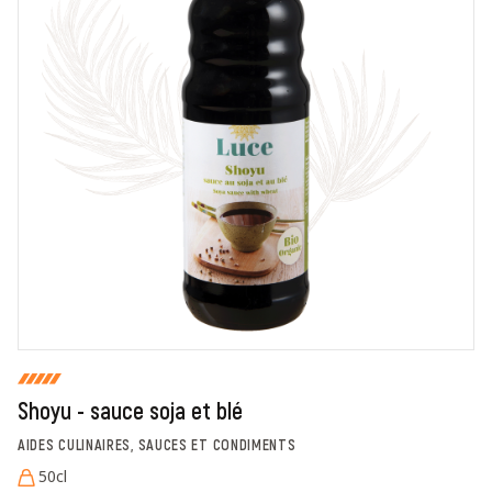
En cochant cette case, je donne mon accord pour que
markal utilise les données saisies dans ce formulaire
pour traiter et afficher le nom saisi, la note et le
commentaire de manière publique sur cette page. Pour
plus d'informations sur le traitement de ces données,
consulter la page des mentions légales. *
Fermer
Envoyer
Shoyu - sauce soja et blé
AIDES CULINAIRES, SAUCES ET CONDIMENTS
50cl