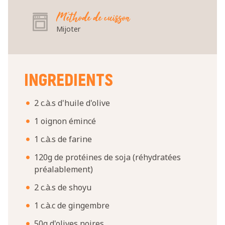
Méthode de cuisson
Mijoter
INGREDIENTS
2 c.à.s d'huile d'olive
1 oignon émincé
1 c.à.s de farine
120g de protéines de soja (réhydratées
préalablement)
2 c.à.s de shoyu
1 c.à.c de gingembre
50g d'olives noires