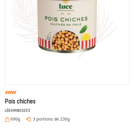
En cochant cette case, je donne mon accord pour que
markal utilise les données saisies dans ce formulaire
pour traiter et afficher le nom saisi, la note et le
commentaire de manière publique sur cette page. Pour
plus d'informations sur le traitement de ces données,
consulter la page des mentions légales. *
Fermer
Envoyer
Pois chiches
LÉGUMINEUSES
690g
3 portions de 230g