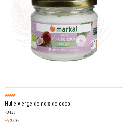
En cochant cette case, je donne mon accord pour que
markal utilise les données saisies dans ce formulaire
pour traiter et afficher le nom saisi, la note et le
commentaire de manière publique sur cette page. Pour
plus d'informations sur le traitement de ces données,
consulter la page des mentions légales. *
Fermer
Envoyer
Huile vierge de noix de coco
HUILES
250ml