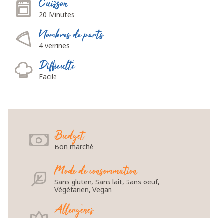
Cuisson
20 Minutes
Nombres de parts
4 verrines
Difficulté
Facile
Budget
Bon marché
Mode de consommation
Sans gluten, Sans lait, Sans oeuf,
Végétarien, Vegan
Allergènes