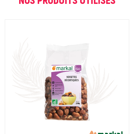
NOTE *
COMMENTAIRE *
En cochant cette case, je donne mon accord pour que
markal utilise les données saisies dans ce formulaire
pour traiter et afficher le nom saisi, la note et le
commentaire de manière publique sur cette page. Pour
plus d'informations sur le traitement de ces données,
consulter la page des mentions légales. *
Fermer
Envoyer