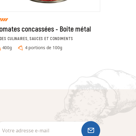
omates concassées - Boite métal
Champig
IDES CULINAIRES, SAUCES ET CONDIMENTS
LÉGUMES
400g
4 portions de 100g
400g