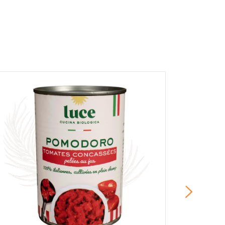
r et afficher le nom saisi, la note et le
er la page des mentions légales. *