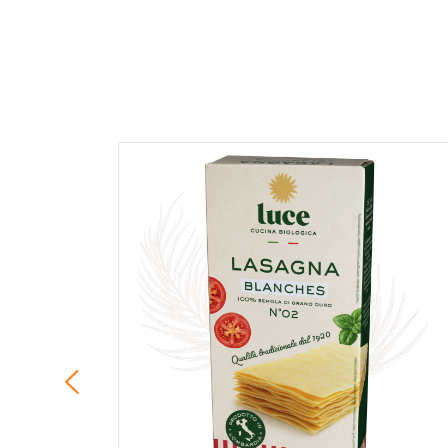
COMMENTAIRE *
En cochant cette case, je donne mon accord po
commentaire de manière publique sur cette p