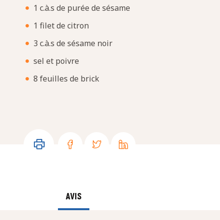
1 c.à.s de purée de sésame
1 filet de citron
3 c.à.s de sésame noir
sel et poivre
8 feuilles de brick
AVIS