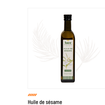
En cochant cette case, je donne mon accord po
commentaire de manière publique sur cette p
Huile de sésame