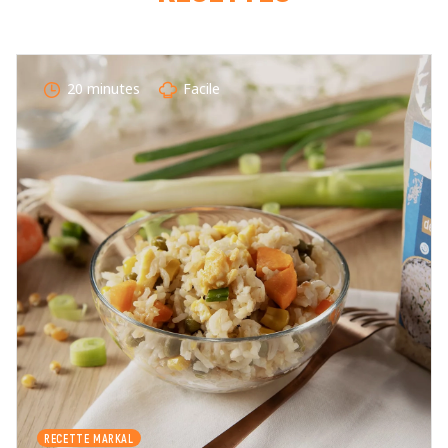
COMMENTAIRE *
20 minutes
Facile
En cochant cette case, je donne mon accord pour que
markal utilise les données saisies dans ce formulaire
pour traiter et afficher le nom saisi, la note et le
commentaire de manière publique sur cette page. Pour
plus d'informations sur le traitement de ces données,
consulter la page des mentions légales. *
Fermer
Envoyer
RECETTE MARKAL