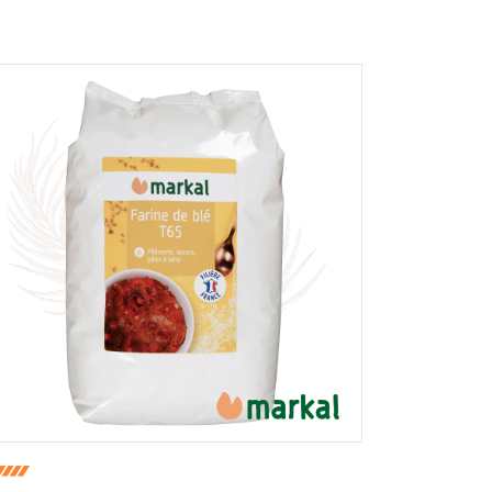
r et afficher le nom saisi, la note et le
er la page des mentions légales. *