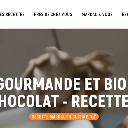
ES RECETTES
PRÈS DE CHEZ VOUS
MARKAL & VOUS
ES
GOURMANDE ET BIO 
HOCOLAT - RECETT
RECETTE MARKAL EN CUISINE