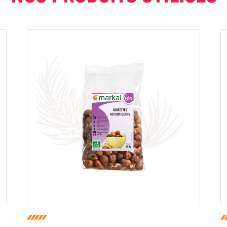
ur que markal utilise les données saisies dans ce formulaire pour traite
age. Pour plus d'informations sur le traitement de ces données, consult
Fermer
Envoyer