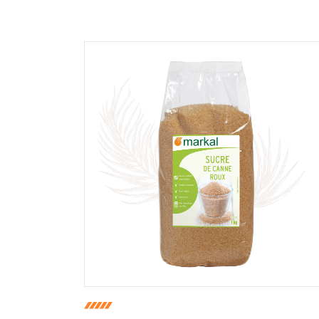
En cochant cette case, je donne mon accord po
commentaire de manière publique sur cette p