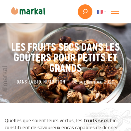
LES FRUITS SECS DANS LES
GOÛTERS POUR PETITS ET
GRANDS
08 septembre 2020
DANS LA BIO, NUTRITION
Quelles que soient leurs vertus, les
fruits secs
bio
constituent de savoureux encas capables de donner