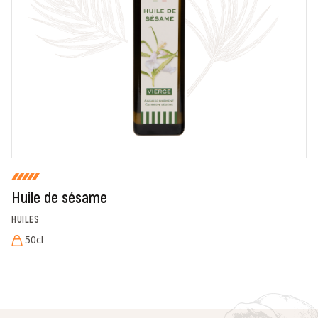
En cochant cette case, je donne mon accord pour que
markal utilise les données saisies dans ce formulaire
pour traiter et afficher le nom saisi, la note et le
commentaire de manière publique sur cette page. Pour
plus d'informations sur le traitement de ces données,
consulter la page des mentions légales. *
Fermer
Envoyer
Huile de sésame
HUILES
50cl