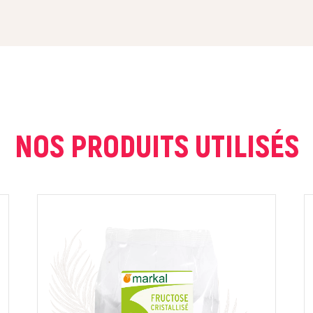
NOS PRODUITS UTILISÉS
ur que markal utilise les données saisies dans ce formulaire pour traite
age. Pour plus d'informations sur le traitement de ces données, consult
Fermer
Envoyer