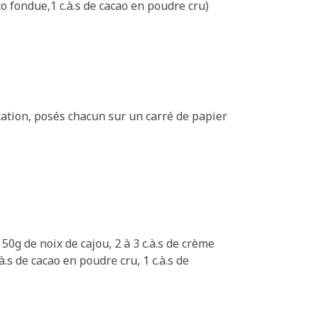
co fondue,1 c.à.s de cacao en poudre cru)
tation, posés chacun sur un carré de papier
50g de noix de cajou, 2 à 3 c.à.s de crème
à.s de cacao en poudre cru, 1 c.à.s de