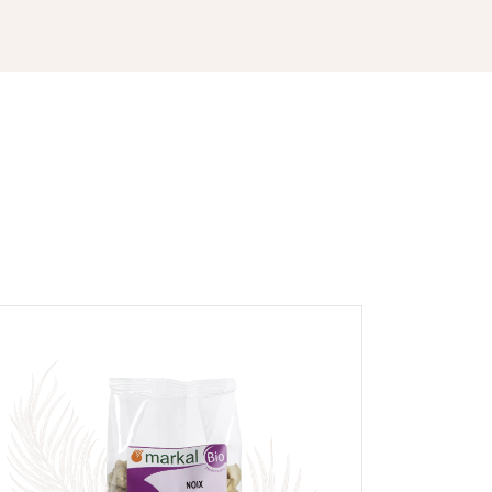
r et afficher le nom saisi, la note et le
er la page des mentions légales. *