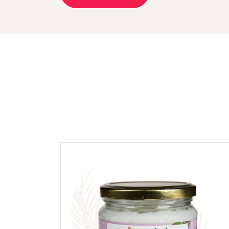
NOTE *
COMMENTAIRE *
En cochant cette case, je donne mon accord po
commentaire de manière publique sur cette p