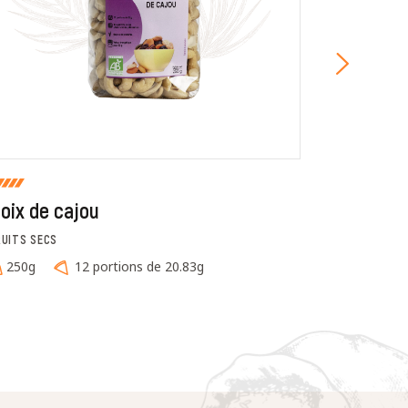
oix de cajou
Noix de 
RUITS SECS
FRUITS SECS
250g
12 portions de 20.83g
250g