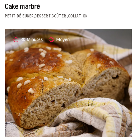
Cake marbré
PETIT DÉJEUNER,DESSERT,GOÛTER ,COLLATION
30 Minutes
Moyen