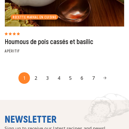
RECETTE MARKAL EN CUISINE
Houmous de pois cassés et basilic
APÉRITIF
1
2
3
4
5
6
7
NEWSLETTER
Sign up to receive our latest recipes and news!