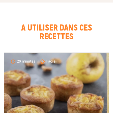
COURRIEL *
A UTILISER DANS CES
RECETTES
NOTE *
COMMENTAIRE *
20 minutes
Facile
En cochant cette case, je donne mon accord pour que
markal utilise les données saisies dans ce formulaire
pour traiter et afficher le nom saisi, la note et le
commentaire de manière publique sur cette page. Pour
plus d'informations sur le traitement de ces données,
consulter la page des mentions légales. *