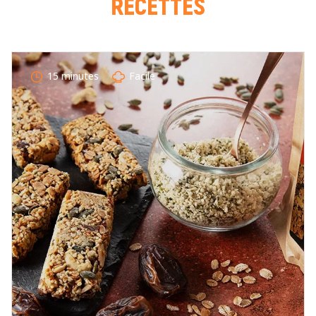
RECETTES
COMMENTAIRE *
15 minutes
Facile
En cochant cette case, je donne mon accord pour que
markal utilise les données saisies dans ce formulaire
pour traiter et afficher le nom saisi, la note et le
commentaire de manière publique sur cette page. Pour
plus d'informations sur le traitement de ces données,
consulter la page des mentions légales. *
Fermer
Envoyer