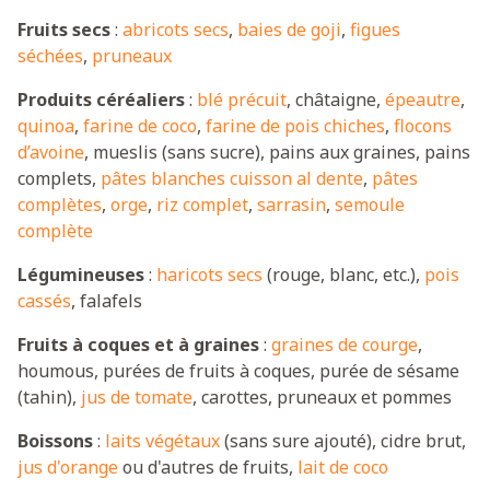
Fruits secs
:
abricots secs
,
baies de goji
,
figues
séchées
,
pruneaux
Produits céréaliers
:
blé précuit
, châtaigne,
épeautre
,
quinoa
,
farine de coco
,
farine de pois chiches
,
flocons
d’avoine
, mueslis (sans sucre), pains aux graines, pains
complets,
pâtes blanches cuisson al dente
,
pâtes
complètes
,
orge
,
riz complet
,
sarrasin
,
semoule
complète
Légumineuses
:
haricots secs
(rouge, blanc, etc.),
pois
cassés
, falafels
Fruits à coques et à graines
:
graines de courge
,
houmous, purées de fruits à coques, purée de sésame
(tahin),
jus de tomate
, carottes, pruneaux et pommes
Boissons
:
laits végétaux
(sans sure ajouté), cidre brut,
jus d'orange
ou d'autres de fruits,
lait de coco