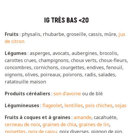
IG TRÈS BAS <20
Fruits
: physalis, rhubarbe, groseille, cassis, mûre,
jus
de citron
Légumes
: asperges, avocats, aubergines, brocolis,
carottes crues, champignons, choux verts, choux-fleurs,
concombres, cornichons, courgettes, endives, fenouil,
oignons, olives, poireaux, poivrons, radis, salades,
ratatouille maison
Produits céréaliers
:
son d'avoine
ou de blé
Légumineuses
:
flageolet
,
lentilles
,
pois chiches
,
sojas
Fruits à coques et à graines
:
amande
, cacahuète,
cerneau de noix
,
graines de chia
,
graines de lin
,
noisettes
,
noix de cajou
, noix diverses, pignon de pin,